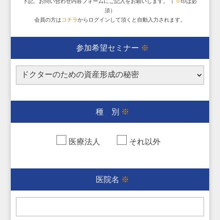
下記、お問い合わせ内容フォームにご記入をお願いします。（
※
印は必
須）
会員の方は
コチラ
からログインして頂くと自動入力されます。
参加希望セミナー
※
種 別
※
医療法人
それ以外
医院名
※